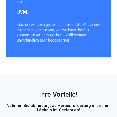
09.
UVM.
Machen wir doch gemeinsam einen Life-Check und
entdecken gemeinsam, wie wir Ihnen helfen
können. Unser Versprechen – vollkommen
unverbindlich aber begeisternd!
Ihre Vorteile!
Nehmen Sie ab heute jede Herausforderung mit einem
Lächeln im Gesicht an!